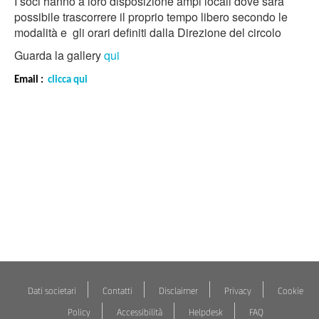
I soci hanno a loro disposizione ampi locali dove sarà
possibile trascorrere il proprio tempo libero secondo le
modalità e gli orari definiti dalla Direzione del circolo
Guarda la gallery
qui
Email :
clicca qui
Dati societari
Contatti
Disclaimer
Privacy
Cookie
Policy
Accessibilità
Helpdesk
FAQ