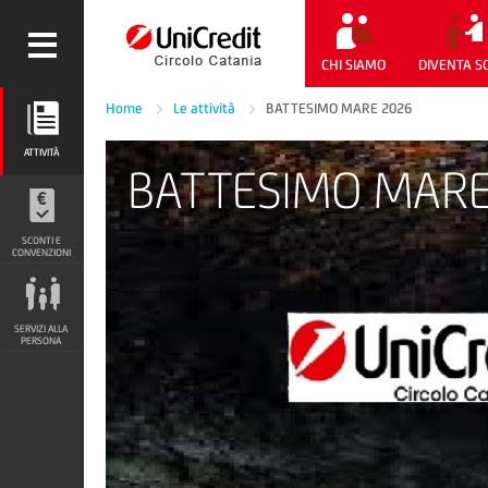
CHI SIAMO
DIVENTA S
Home
Le attività
BATTESIMO MARE 2026
ATTIVITÀ
ATTIVITÀ
BATTESIMO MAR
SCONTI E CONVENZIONI
SCONTI E
CONVENZIONI
SERVIZI ALLA PERSONA
SERVIZI ALLA
PERSONA