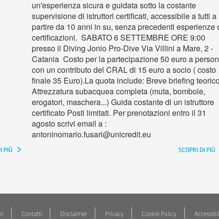
un'esperienza sicura e guidata sotto la costante
supervisione di istruttori certificati, accessibile a tutti a
partire da 10 anni in su, senza precedenti esperienze 
certificazioni. SABATO 6 SETTEMBRE ORE 9:00
presso il Diving Jonio Pro-Dive Via Villini a Mare, 2 -
Catania Costo per la partecipazione 50 euro a perso
con un contributo del CRAL di 15 euro a socio ( costo
finale 35 Euro).La quota include: Breve briefing teoric
Attrezzatura subacquea completa (muta, bombole,
erogatori, maschera...) Guida costante di un istruttore
certificato Posti limitati. Per prenotazioni entro il 31
agosto scrivi email a :
antoninomario.fusari@unicredit.eu
I PIÚ
SCOPRI DI PIÚ
ri
Contatti
Disclaimer
Privacy
Cookie Policy
Accessibil